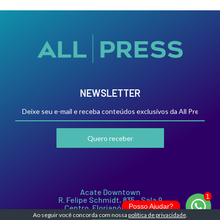
NEWSLETTER
Acate Downtown
R. Felipe Schmidt, 835 - Sala 9
Posso Ajudar?
Centro, Florianópolis - SC,
88010-001
Ao seguir você concorda com nossa
política de privacidade
.