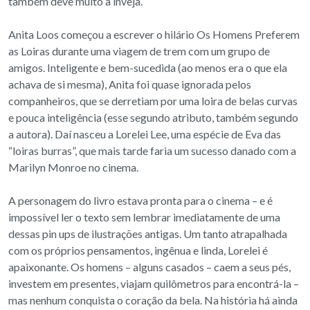
também deve muito à inveja.
Anita Loos começou a escrever o hilário Os Homens Preferem
as Loiras durante uma viagem de trem com um grupo de
amigos. Inteligente e bem-sucedida (ao menos era o que ela
achava de si mesma), Anita foi quase ignorada pelos
companheiros, que se derretiam por uma loira de belas curvas
e pouca inteligência (esse segundo atributo, também segundo
a autora). Daí nasceu a Lorelei Lee, uma espécie de Eva das
“loiras burras”, que mais tarde faria um sucesso danado com a
Marilyn Monroe no cinema.
A personagem do livro estava pronta para o cinema – e é
impossível ler o texto sem lembrar imediatamente de uma
dessas pin ups de ilustrações antigas. Um tanto atrapalhada
com os próprios pensamentos, ingênua e linda, Lorelei é
apaixonante. Os homens – alguns casados – caem a seus pés,
investem em presentes, viajam quilômetros para encontrá-la –
mas nenhum conquista o coração da bela. Na história há ainda