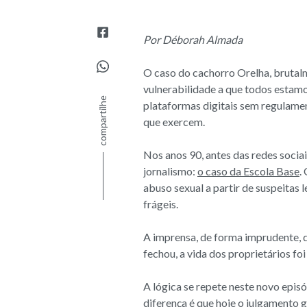
Por Déborah Almada
O caso do cachorro Orelha, brutalm
vulnerabilidade a que todos estamo
compartilhe
plataformas digitais sem regulame
que exercem.
Nos anos 90, antes das redes sociai
jornalismo:
o caso da Escola Base
.
abuso sexual a partir de suspeita
frágeis.
A imprensa, de forma imprudente, d
fechou, a vida dos proprietários foi
A lógica se repete neste novo epis
diferença é que hoje o julgamento g