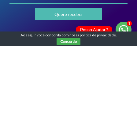
Posso Ajudar?
Ao seguir você concorda com nossa
política de privacidade
.
Concordo
Acate Downtown
R. Felipe Schmidt, 835 - Sala 9
Centro, Florianópolis - SC,
88010-001
Todos os direitos reservados. AllPress 2026.
Política de privacidade